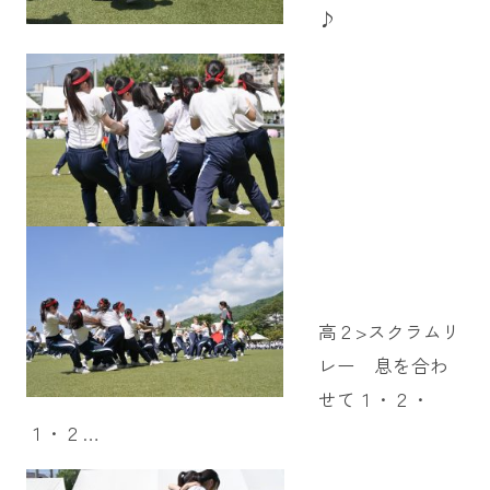
♪
高２>スクラムリ
レー 息を合わ
せて１・２・
１・２…