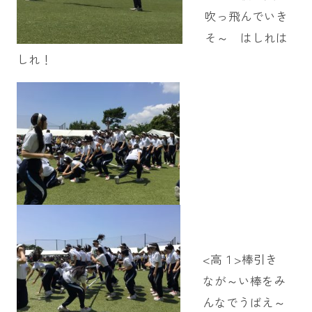
吹っ飛んでいき
そ～ はしれは
しれ！
<高１>棒引き
なが～い棒をみ
んなでうばえ～