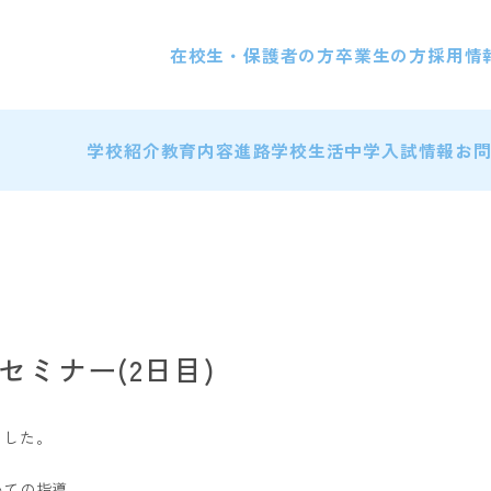
在校生・保護者の方
卒業生の方
採用情
学校紹介
教育内容
進路
学校生活
中学入試情報
お
グセミナー(2日目)
ました。
いての指導、