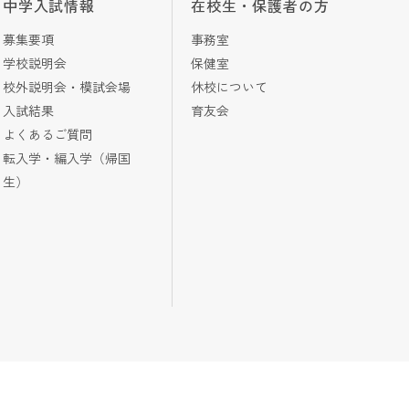
中学入試情報
在校生・保護者の方
募集要項
事務室
学校説明会
保健室
校外説明会・模試会場
休校について
入試結果
育友会
よくあるご質問
転入学・編入学（帰国
生）