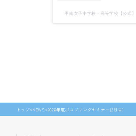
甲南女子中学校・高等学校【公式】(@k
トップ
NEWS
2026年度J1スプリングセミナー(2日目)