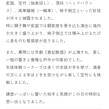
変面、空竹（独楽回し）、頂技（ヘッドバラン
ス）、高車蹴碗（一輪車）、椅子倒立といった妙技
が次々と披露されました。
特に獅子舞や変面では観客席を巻き込む演出に場内
が大きく盛り上がり、椅子倒立では積み上がるたび
に息をのむ緊張感が走りました。
また、幕間には京劇《貴妃酔酒》が上演され、美し
い唱の響きと優雅な所作が印象的でした。
生徒体験コーナーでは多くの生徒が手を挙げ、演者
の方による手ほどきを受けながら楽しく空竹にも挑
戦しました。
講堂いっぱいに響いた拍手と笑顔がこの日の特別な
思い出となりました。