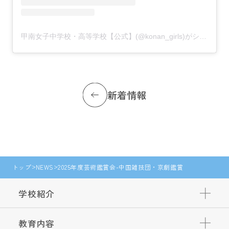
甲南女子中学校・高等学校【公式】(@konan_girls)がシェアした投稿
新着情報
トップ
NEWS
2025年度芸術鑑賞会-中国雑技団・京劇鑑賞
学校紹介
教育内容