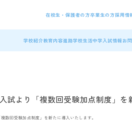
在校生・保護者の方
卒業生の方
採用情
学校紹介
教育内容
進路
学校生活
中学入試情報
お
年度入試より「複数回受験加点制度」を
り「複数回受験加点制度」を新たに導入いたします。