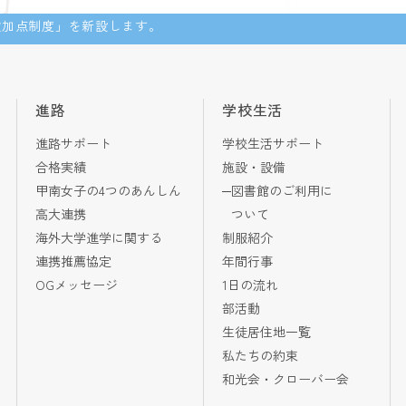
験加点制度」を新設します。
進路
学校生活
進路サポート
学校生活サポート
合格実績
施設・設備
甲南女子の4つのあんしん
図書館のご利用に
高大連携
ついて
海外大学進学に関する
制服紹介
連携推薦協定
年間行事
OGメッセージ
1日の流れ
部活動
生徒居住地一覧
私たちの約束
和光会・クローバー会