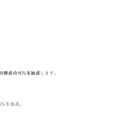
の得点の15％を加点
します。
15％を加点。