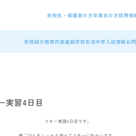
在校生・保護者の方
卒業生の方
採用情
学校紹介
教育内容
進路
学校生活
中学入試情報
お
キー実習4日目
スキー実習4日目です。
朝ごはんをしっかり食べてスキーに向かいます。