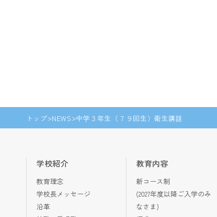
トップ
NEWS
中学３年生（７９回生）衛生講話
学校紹介
教育内容
教育理念
新コース制
学校長メッセージ
(2027年度以降ご入学のみ
沿革
なさま)