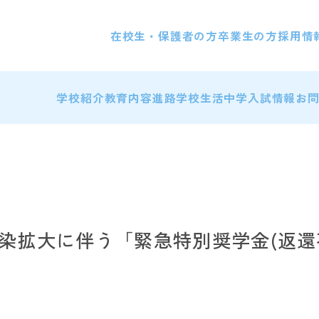
在校生・保護者の方
卒業生の方
採用情
学校紹介
教育内容
進路
学校生活
中学入試情報
お
染拡大に伴う「緊急特別奨学金(返還