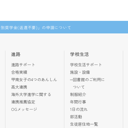
別奨学金(返還不要)」の申請について
進路
学校生活
進路サポート
学校生活サポート
合格実績
施設・設備
甲南女子の4つのあんしん
図書館のご利用に
高大連携
ついて
海外大学進学に関する
制服紹介
連携推薦協定
年間行事
OGメッセージ
1日の流れ
部活動
生徒居住地一覧