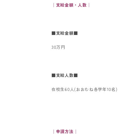
│支給金額・人数│
■支給金額■
30万円
■支給人数■
在校生60人(おおむね各学年10名)
│申請方法│