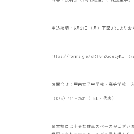
申込締切：6月21日（月）下記URLより
https://forms.gle/qRT6rZGqecyKCTRk
お問合せ：甲南女子中学校・高等学校 
（078）411－2531（TEL・代表）
※本校には十分な駐車スペースがございま