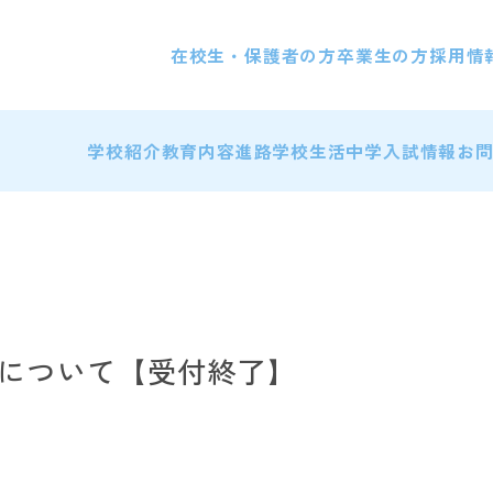
在校生・保護者の方
卒業生の方
採用情
学校紹介
教育内容
進路
学校生活
中学入試情報
お
について【受付終了】