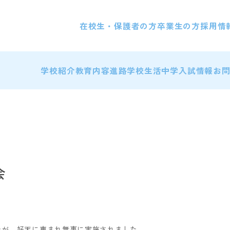
在校生・保護者の方
卒業生の方
採用情
学校紹介
教育内容
進路
学校生活
中学入試情報
お
会
。
たが、好天に恵まれ無事に実施されました。