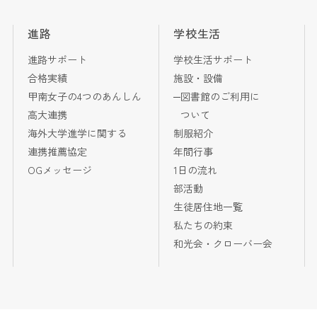
進路
学校生活
進路サポート
学校生活サポート
合格実績
施設・設備
甲南女子の4つのあんしん
図書館のご利用に
高大連携
ついて
海外大学進学に関する
制服紹介
連携推薦協定
年間行事
OGメッセージ
1日の流れ
部活動
生徒居住地一覧
私たちの約束
和光会・クローバー会