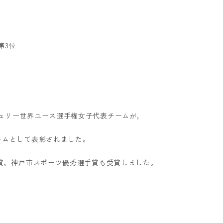
第3位
ェリー世界ユース選手権女子代表チームが，
ームとして表彰されました。
ス賞，神戸市スポーツ優秀選手賞も受賞しました。