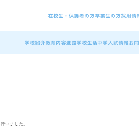
在校生・保護者の方
卒業生の方
採用情
学校紹介
教育内容
進路
学校生活
中学入試情報
お
を行いました。