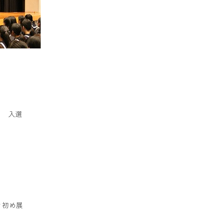
門 入選
き初め展