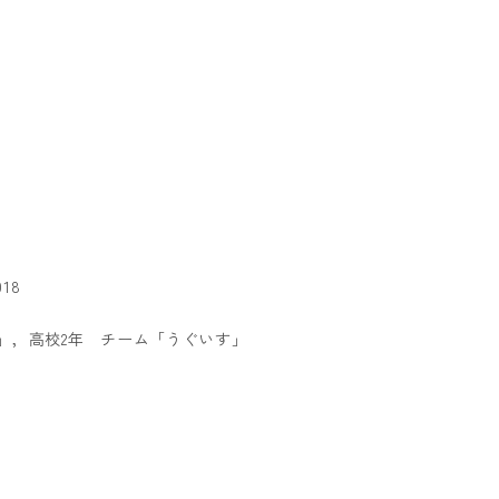
名
18
」，高校2年 チーム「うぐいす」