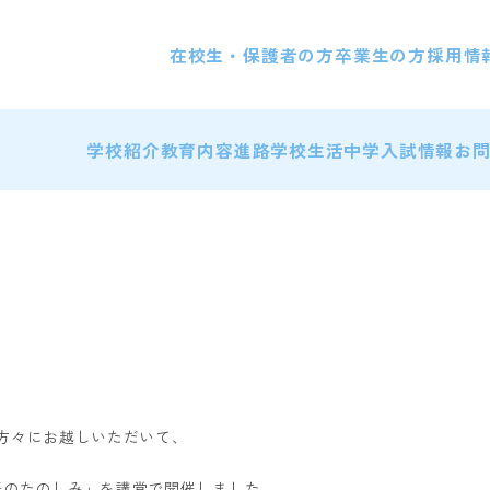
在校生・保護者の方
卒業生の方
採用情
学校紹介
教育内容
進路
学校生活
中学入試情報
お
名の方々にお越しいただいて、
楽のたのしみ」を講堂で開催しました。