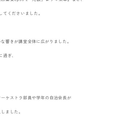
してくださいました。
かな響きが講堂全体に広がりました。
に過ぎ、
オーケストラ部員や学年の自治会長が
えしました。