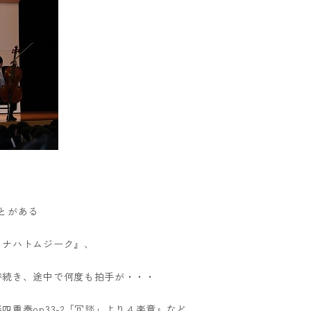
とがある
・ナハトムジーク』、
が続き、途中で何度も拍手が・・・
重奏op33-2「冗談」より４楽章』など、