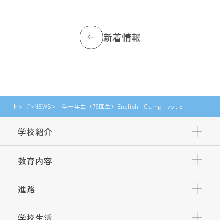
新着情報
トップ
NEWS
中学一年生（75回生）English Camp vol.５
学校紹介
教育内容
進路
学校生活