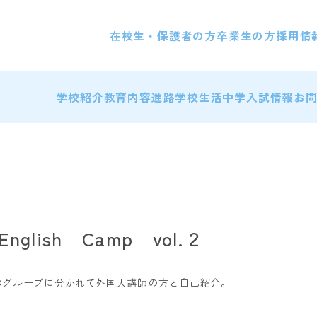
在校生・保護者の方
卒業生の方
採用情
学校紹介
教育内容
進路
学校生活
中学入試情報
お
lish Camp vol.２
のグループに分かれて外国人講師の方と自己紹介。