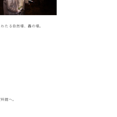
にわたる自然壕、轟の壕。
資料館へ。