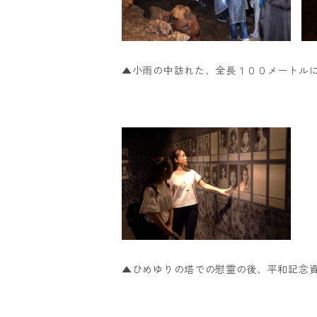
▲小雨の中訪れた、全長１００メートル
▲ひめゆりの塔での慰霊の後、平和記念