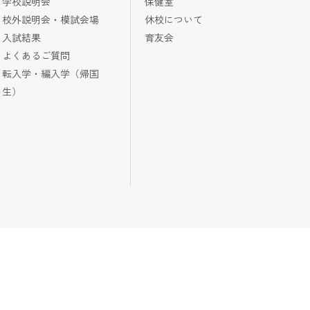
学校説明会
保健室
校外説明会・模試会場
休校について
入試結果
育友会
よくあるご質問
転入学・編入学（帰国
生）