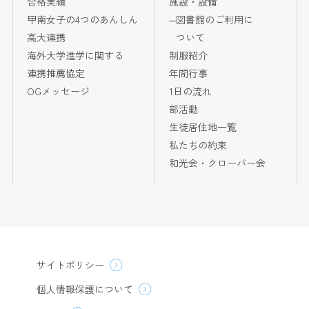
合格実績
施設・設備
甲南女子の4つのあんしん
図書館のご利用に
高大連携
ついて
海外大学進学に関する
制服紹介
連携推薦協定
年間行事
OGメッセージ
1日の流れ
部活動
生徒居住地一覧
私たちの約束
和光会・クローバー会
サイトポリシー
個人情報保護について