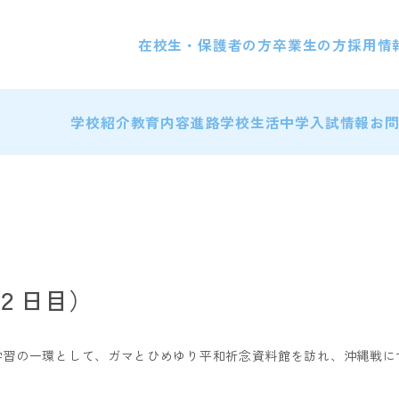
在校生・保護者の方
卒業生の方
採用情
学校紹介
教育内容
進路
学校生活
中学入試情報
お
（２日目）
学習の一環として、ガマとひめゆり平和祈念資料館を訪れ、沖縄戦に