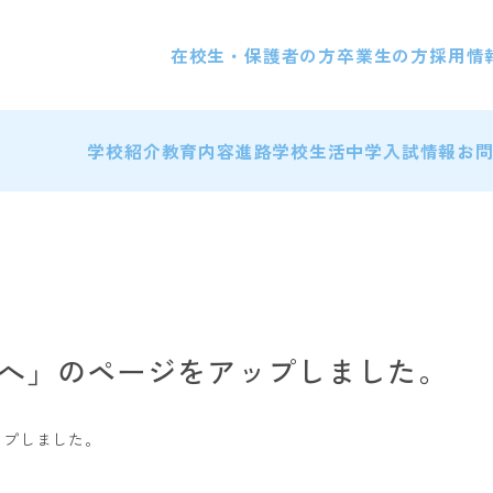
在校生・保護者の方
卒業生の方
採用情
学校紹介
教育内容
進路
学校生活
中学入試情報
お
へ」のページをアップしました。
ップしました。