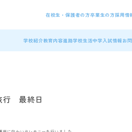
在校生・保護者の方
卒業生の方
採用情
学校紹介
教育内容
進路
学校生活
中学入試情報
お
旅行 最終日
護岸に向かいセレモニーを行いました。