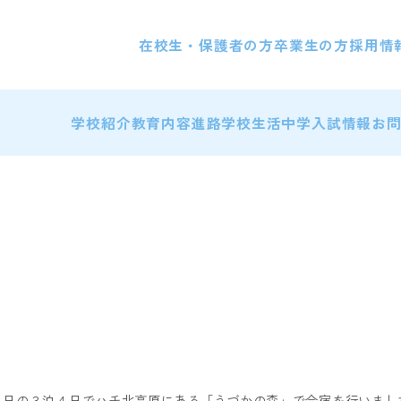
在校生・保護者の方
卒業生の方
採用情
学校紹介
教育内容
進路
学校生活
中学入試情報
お
日の３泊４日でハチ北高原にある「うづかの森」で合宿を行いまし