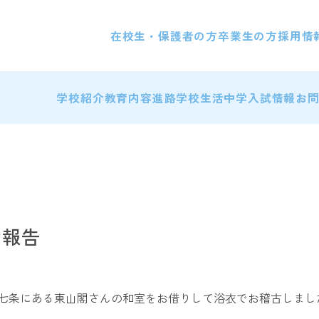
在校生・保護者の方
卒業生の方
採用情
学校紹介
教育内容
進路
学校生活
中学入試情報
お
動報告
七条にある東山閣さんの和室をお借りして浴衣でお稽古しまし