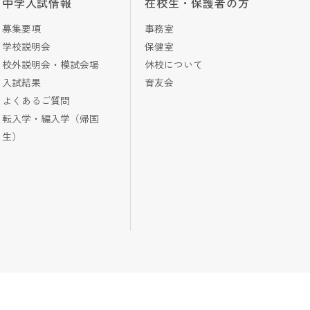
中学入試情報
在校生・保護者の方
募集要項
事務室
学校説明会
保健室
校外説明会・模試会場
休校について
入試結果
育友会
よくあるご質問
転入学・編入学（帰国
生）