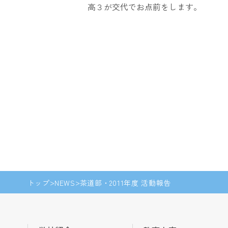
高３が交代でお点前をします。
トップ
NEWS
茶道部・2011年度 活動報告