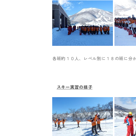
各班約１０人、レベル別に１８の班に分
スキー実習の様子