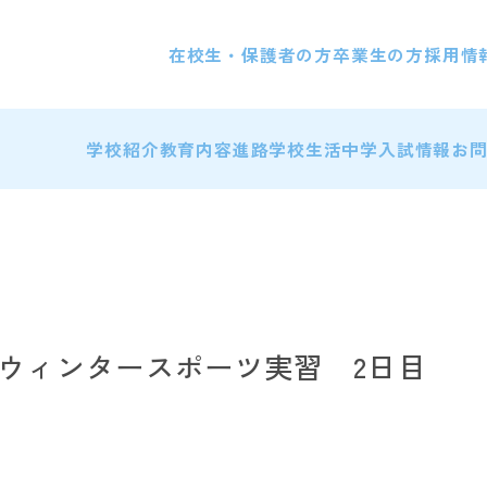
在校生・保護者の方
卒業生の方
採用情
学校紹介
教育内容
進路
学校生活
中学入試情報
お
ウィンタースポーツ実習 2日目