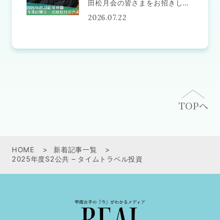
田松月会の皆さまをお招きし、
能楽体験を行いました。 はじめ
2026.07.22
に能について解説していただい
たあと、実際に能面をつけて舞
台上を歩いたり、鼓を打った
り、節をつけて謡ったりと、さ
ま
TOPへ
HOME
新着記事一覧
2025年度S2公共 – タイムトラベル投資