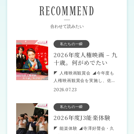
RECOMMEND
合わせて読みたい
私たちの一瞬
2026年度人権映画 – 九
十歳。何がめでたい
◤ 人権映画観賞会 ◢今年度も
人権映画観賞会を実施し、佐藤
愛子さんの著書を映像化した映
2026.07.23
画『九十歳。何がめでたい』を
鑑賞しました。 生徒たちは事前
私たちの一瞬
に原作エッセイを読み、映画を
2026年度J3能楽体験
視聴しました。作品に描かれる
◤ 能楽体験 ◢寺澤好聲会・久