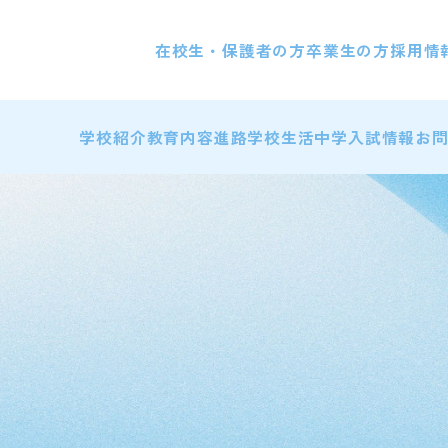
在校生・保護者の方
卒業生の方
採用情
学校紹介
教育内容
進路
学校生活
中学入試情報
お