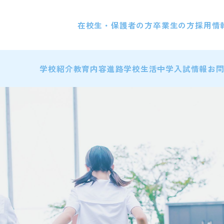
在校生・保護者の方
卒業生の方
採用情
学校紹介
教育内容
進路
学校生活
中学入試情報
お