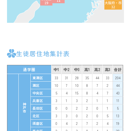
生徒居住地集計表
通学圏
中1
中2
中3
高1
高2
高3
合計
東灘区
33
31
28
35
44
33
204
灘区
10
7
10
8
7
2
44
中央区
5
4
15
8
4
7
43
兵庫区
3
1
3
2
1
1
11
神戸市
長田区
0
0
2
2
0
1
5
北区
3
3
0
2
0
5
13
須磨区
0
4
2
7
2
4
19
垂水区
2
2
3
8
4
1
20