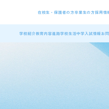
在校生・保護者の方
卒業生の方
採用情
学校紹介
教育内容
進路
学校生活
中学入試情報
お