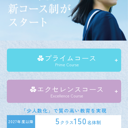
プライムコース
Prime Course
エクセレンスコース
Excellence Course
「少人数化」で質の高い教育を実現
5
150
クラス
名体制
2027年度以降