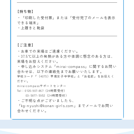
【持ち物】
・「印刷した受付票」または「受付完了のメールを表示
できる端末」
・上履きと靴袋
【ご注意】
・お車での来場はご遠慮ください。
・37.5℃以上の発熱がある方や体調に懸念のある方は、
来場をお控えください。
・申し込みシステム「mirai-compass」に関するお問い
合わせは、以下の連絡先までお願いいたします。
学校コード「（4075）甲南女子中学校」と「お名前」をお伝えく
ださい。
miraicompassサポートセンター
Tel：0120-907-867（24時間受付）
03-5877-5952（24時間受付）
・ご不明な点がございましたら、
「kg-nyushi@konan-girls.com」までメールでお問い
合わせください。