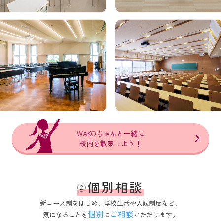
WAKOちゃんと一緒に
校内を散策しよう！
個別相談
②
新コース制をはじめ、学校生活や入試制度など、
個別
ご相談
気になることを
に
いただけます。