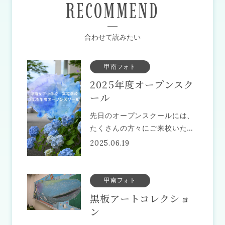
RECOMMEND
合わせて読みたい
甲南フォト
2025年度オープンスク
ール
先日のオープンスクールには、
たくさんの方々にご来校いただ
き、誠にありがとうございまし
2025.06.19
た。 体験授業や部活動・委員会
活動など、甲南女子の一員にな
った気分を楽しんでいただけた
甲南フォト
でしょうか？もしも甲南女子で
黒板アートコレクショ
の
ン